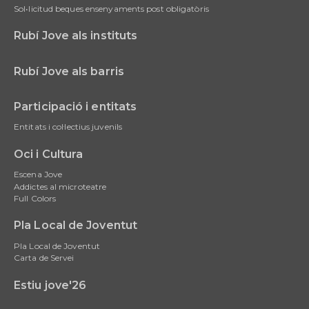
Sol•licitud beques ensenyaments post obligatòris
Rubí Jove als instituts
Rubí Jove als barris
Participació i entitats
Entitats i col·lectius juvenils
Oci i Cultura
Escena Jove
Addictes al microteatre
Full Colors
Pla Local de Joventut
Pla Local de Joventut
Carta de Servei
Estiu jove'26