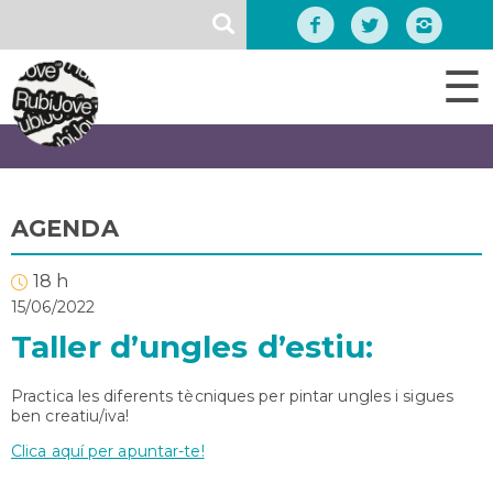
Vés
SEARCH
al
contingut
☰
AGENDA
18 h
15/06/2022
Taller d’ungles d’estiu:
Practica les diferents tècniques per pintar ungles i sigues
ben creatiu/iva!
Clica aquí per apuntar-te!