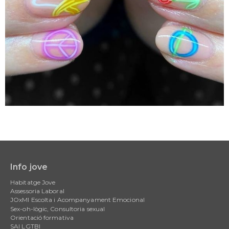
Info jove
Main
Habitatge Jove
navigation
Assessoria Laboral
JOxMI Escolta i Acompanyament Emocional
Sex-oh-lògic, Consultoria sexual
Orientació formativa
SAI LGTBI