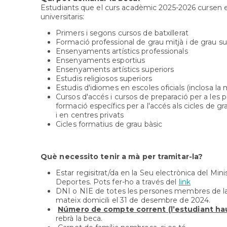
Estudiants que el curs acadèmic 2025-2026 cursen 
universitaris:
Primers i segons cursos de batxillerat
Formació professional de grau mitjà i de grau su
Ensenyaments artístics professionals
Ensenyaments esportius
Ensenyaments artístics superiors
Estudis religiosos superiors
Estudis d'idiomes en escoles oficials (inclosa la 
Cursos d'accés i cursos de preparació per a les p
formació específics per a l'accés als cicles de gr
i en centres privats
Cicles formatius de grau bàsic
Què necessito tenir a mà per tramitar-la?
Estar regisitrat/da en la Seu electrònica del Min
Deportes. Pots fer-ho a través del
link
DNI o NIE de totes les persones membres de la 
mateix domicili el 31 de desembre de 2024.
Número de compte corrent (l’estudiant haurà
rebrà la beca.