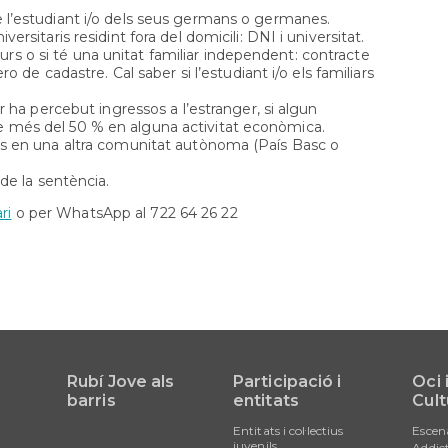
l’estudiant i/o dels seus germans o germanes.
sitaris residint fora del domicili: DNI i universitat.
 curs o si té una unitat familiar independent: contracte
o de cadastre. Cal saber si l’estudiant i/o els familiars
r ha percebut ingressos a l’estranger, si algun
 més del 50 % en alguna activitat econòmica.
os en una altra comunitat autònoma (País Basc o
de la sentència.
ri
o per WhatsApp al 722 64 26 22
Rubí Jove als
Participació i
Oci 
barris
entitats
Cult
Entitats i col·lectius
Escen
juvenils
Addict