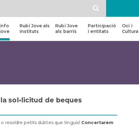
SEARCH
Info
Rubí Jove als
Rubí Jove
Participació
Oci i
jove
instituts
als barris
i entitats
Cultura
Habitatge
Entitats
Esce
Jove
i
Jove
col·lectius
Assessoria
Addic
juvenils
Laboral
al
micro
JOxMI
Escolta
Full
i
Color
Acompanyament
Emocional
a sol•licitud de beques
s
Sex-
oh-
lògic,
 o resoldre petits dubtes que tinguis!
Concertarem
Consultoria
sexual