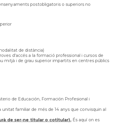
Orientació
ensenyaments postobligatoris o superiors no
formativa
SAI
LGTBI
perior
Sol•licitud
beques
ensenyaments
post
modalitat de distància)
obligatòris
roves d'accés a la formació professional i cursos de
au mitjà i de grau superior impartits en centres públics
isterio de Educación, Formación Profesional i
unitat familiar de més de 14 anys que convisquin al
 de ser-ne titular o cotitular).
És aquí on es