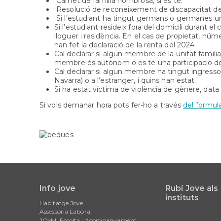
Carnet de família nombrosa, si es té.
Resolució de reconeixement de discapacitat de 
Si l’estudiant ha tingut germans o germanes univer
Si l’estudiant resideix fora del domicili durant el
lloguer i residència. En el cas de propietat, númer
han fet la declaració de la renta del 2024.
Cal declarar si algun membre de la unitat familia
membre és autònom o es té una participació de
Cal declarar si algun membre ha tingut ingress
Navarra) o a l’estranger, i quins han estat.
Si ha estat víctima de violència de gènere, data 
Si vols demanar hora pots fer-ho a través
del formula
Info jove
Rubí Jove als
Main
instituts
Habitatge Jove
navigation
Assessoria Laboral
JOxMI Escolta i Acompanyament