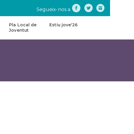
Segueix-nos a
Pla Local de
Estiu jove'26
Joventut
na
Pla
Local
de
tes
Joventut
teatre
Carta
de
Servei
s