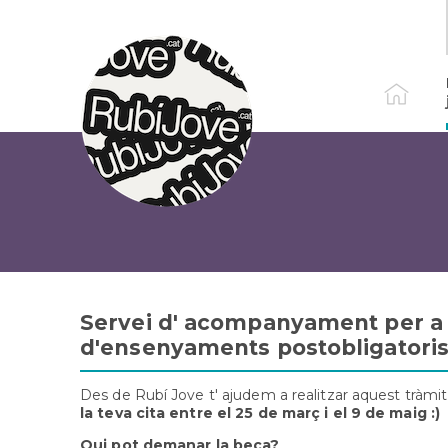
Vés
al
contingut
Servei d' acompanyament per a l
d'ensenyaments postobligatori
Des de Rubí Jove t' ajudem a realitzar aquest tràmit
la teva cita entre el 25 de març i el 9 de maig :)
Qui pot demanar la beca?