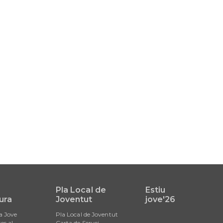
i
Pla Local de
Estiu
ura
Joventut
jove'26
a Jove
Pla Local de Joventut
es al
Carta de Servei