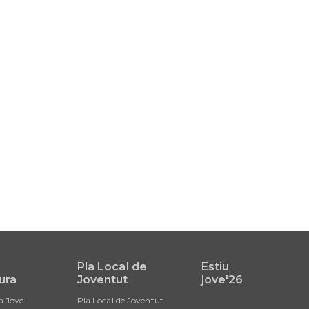
i
Pla Local de
Estiu
ura
Joventut
jove'26
a Jove
Pla Local de Joventut