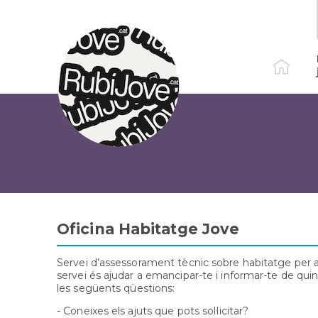
Vés
al
contingut
Oficina Habitatge Jove
Servei d’assessorament tècnic sobre habitatge per a 
servei és ajudar a emancipar-te i informar-te de quins
les següents qüestions:
- Coneixes els ajuts que pots sol·licitar?