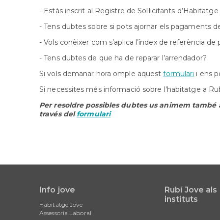
- Estàs inscrit al Registre de Sol·licitants d’Habitatg
- Tens dubtes sobre si pots ajornar els pagaments de
- Vols conèixer com s’aplica l’índex de referència de
- Tens dubtes de que ha de reparar l’arrendador?
Si vols demanar hora omple aquest
formulari
i ens p
Si necessites més informació sobre l'habitatge a Rub
Per resoldre possibles dubtes us animem també a
través del
formulari
Info jove
Rubí Jove als
Main
instituts
Habitatge Jove
navigation
Assessoria Laboral