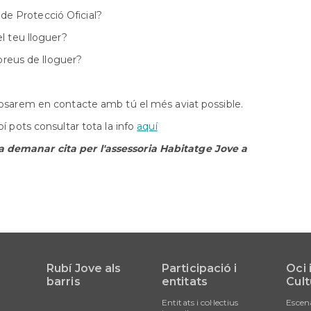
Orientació
e de Protecció Oficial?
formativa
l teu lloguer?
SAI
LGTBI
 preus de lloguer?
Sol•licitud
beques
ensenyaments
osarem en contacte amb tú el més aviat possible.
post
obligatòris
í pots consultar tota la info
aquí
 demanar cita per l'assessoria Habitatge Jove a
Rubí Jove als
Participació i
Oci 
barris
entitats
Cult
Entitats i col·lectius
Escen