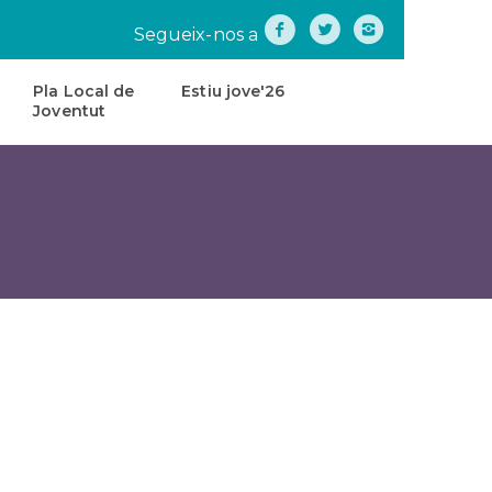
Segueix-nos a
Pla Local de
Estiu jove'26
Joventut
na
Pla
Local
de
tes
Joventut
teatre
Carta
de
Servei
s