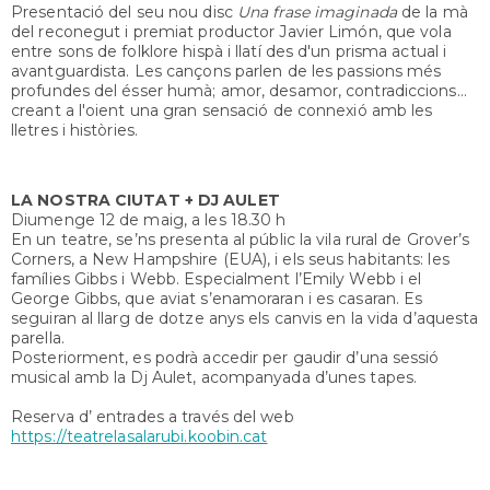
Presentació del seu nou disc
Una frase imaginada
de la mà
del reconegut i premiat productor Javier Limón, que vola
entre sons de folklore hispà i llatí des d'un prisma actual i
avantguardista. Les cançons parlen de les passions més
profundes del ésser humà; amor, desamor, contradiccions…
creant a l'oient una gran sensació de connexió amb les
lletres i històries.
LA NOSTRA CIUTAT + DJ AULET
Diumenge 12 de maig, a les 18.30 h
En un teatre, se’ns presenta al públic la vila rural de Grover’s
Corners, a New Hampshire (EUA), i els seus habitants: les
famílies Gibbs i Webb. Especialment l’Emily Webb i el
George Gibbs, que aviat s’enamoraran i es casaran. Es
seguiran al llarg de dotze anys els canvis en la vida d’aquesta
parella.
Posteriorment, es podrà accedir per gaudir d’una sessió
musical amb la Dj Aulet, acompanyada d’unes tapes.
Reserva d’ entrades a través del web
https://teatrelasalarubi.koobin.cat