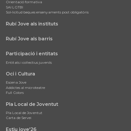
Orientació formativa
SAI LGTBI
Sol•licitud beques ensenyaments post obligatòris
Rubí Jove als instituts
Rubí Jove als barris
Participació i entitats
Entitats i col·lectius juvenils
Oci i Cultura
Escena Jove
Addictes al microteatre
Full Colors
Pla Local de Joventut
Pla Local de Joventut
Carta de Servei
Estiu jove'26