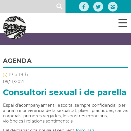
Vés
SEARCH
al
contingut
☰
AGENDA
17 a 19 h
09/11/2021
Consultori sexual i de parella
Espai d’acompanyament i escolta, sempre confidencial, per
a una millor vivència de la sexualitat; plaer i pràctiques, canvis
corporals, primeres vegades, les nostres emocions,
violències i relacions sentimentals
Cal demanar cita prèvia al següent
formulari