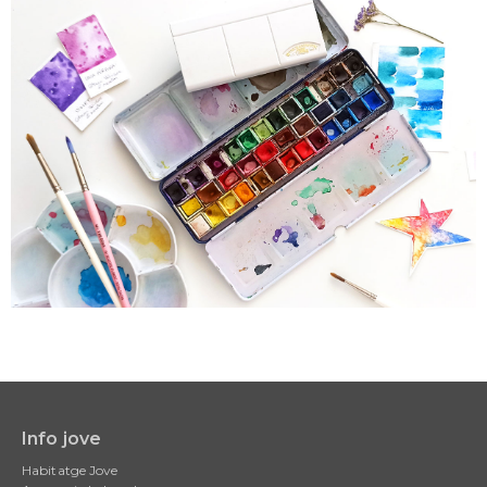
Info jove
Main
Habitatge Jove
navigation