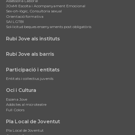
Assessoria Laboral
JOxMI Escolta i Acompanyament Emocional
Sex-oh-lògic, Consultoria sexual
Orientació formativa
SAI LGTBI
Sol•licitud beques ensenyaments post obligatòris
Rubí Jove als instituts
Rubí Jove als barris
Participació i entitats
Entitats i col·lectius juvenils
Oci i Cultura
Escena Jove
Addictes al microteatre
Full Colors
Pla Local de Joventut
Pla Local de Joventut