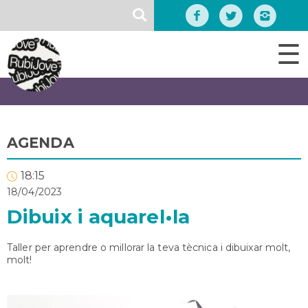
Vés
SEARCH
al
contingut
☰
AGENDA
18:15
18/04/2023
Dibuix i aquarel•la
Taller per aprendre o millorar la teva tècnica i dibuixar molt,
molt!