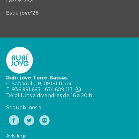
Carta de Servei
Estiu jove'26
Rubí jove Torre Bassas
C. Sabadell, 18, 08191 Rubí
T. 936 991 663 - 674 609 113
De dilluns a divendres de 16 a 20 h
Segueix-nos a
Avís legal