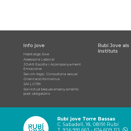
Info jove
Rubí Jove als
Main
instituts
Habitatge Jove
navigation
Assessoria Laboral
JOxMI Escolta i Acompanyament
Emocional
Sex-oh-lògic, Consultoria sexual
Orientació formativa
SAI LGTBI
Sol•licitud beques ensenyaments
post obligatòris
Rubí jove Torre Bassas
C. Sabadell, 18, 08191 Rubí
T. 936 991 663 - 674 609 113