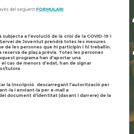
Orientació
formativa
través del següent
FORMULARI
SAI
LGTBI
Sol•licitud
subjecta a l’evolució de la crisi de la COVID-19 i
beques
El Servei de Joventut prendrà totes les mesures
ensenyaments
 de les persones que hi participin i hi treballin.
post
na reserva de plaça prèvia. Totes les persones
obligatòris
 d’aquest programa han d’aportar una
n el cas de menors d’edat, han de signar
tor/tutora
ar la inscripció descarregant l’autorització per
ant-la i enviant-la per e-mail a
el document d’identitat (davant i darrere) de la