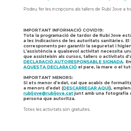
Podeu fer les incripcions als tallers de Rubí Jove a 
IMPORTANT INFORMACIÓ COVID19
:
Tota la programació de tardor de Rubí Jove està 
a les indicacions de les autoritats sanitàries. 
corresponents per garantir la seguretat i higiene
L’assistència a qualsevol activitat necessita u
que assisteixin als cursos, tallers o activitats
DECLARACIÓ AUTORESPONSABLE SIGNADA
. E
AQUESTA DECLARACIÓ
el pare, la mare o el tu
IMPORTANT MENORS:
Si ets menor d’edat, cal que acabis de formalitz
a menors d’edat
(
DESCARREGAR AQUÍ
), emplen
rubijove@rubijove.cat
junt amb una fotografia d
persona que autoritza.
Totes les activitats són gratuïtes.