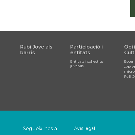
Rubí Jove als
Participació i
Oci 
barris
entitats
Cult
Entitats i col·lectius
Escen
juvenils
Addict
micro
Full C
Segueix-nos a
Avís legal