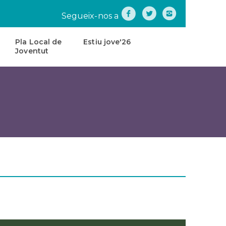
Segueix-nos a
Pla Local de
Estiu jove'26
Joventut
na
Pla
Local
de
tes
Joventut
teatre
Carta
de
Servei
s