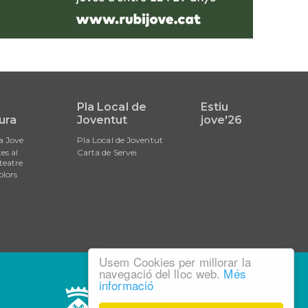
i
Pla Local de
Estiu
ura
Joventut
jove'26
a Jove
Pla Local de Joventut
es al
Carta de Servei
teatre
olors
Usem Cookies per millorar la
navegació del lloc web.
Més
informació