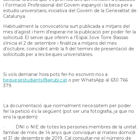
i Formació Professional del Govern espanyol i la beca per a
estudis universitaris, iniciativa del Govern de la Generalitat de
Catalunya.
Habitualment la convocatòria surt publicada a mitjans del
mes d’agost i hem d’esperar-ne la publicació per poder fer la
sol·licitud. El servei que oferim a l’Espai Jove Torre Bassas
s’inicia el 2 de setembre i finalitza a mitjans del mes
d’octubre, coincidint amb la fi del termini de presentació de
sol·licituds per a les beques universitàries.
Si vols demanar hora pots fer-ho escrivint-nos a
bequesestudiants@ajrubi.cat
o per WhatsApp al 630 766
379.
La documentació que normalment necessitem per poder
fer la petició és la següent (pot ser una fotografia, ja que no
ens la quedem):
· DNI o NIE de totes les persones membres de la unitat
familiar de més de 14 anys que convisquin al mateix domicili
el 31 de desembre de 2019. Cal consultar-ne el número de