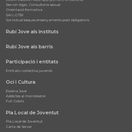
Sex-oh-lògic, Consultoria sexual
Orientació formativa
SAI LGTBI
Sol•licitud beques ensenyaments post obligatòris
Rubí Jove als instituts
Rubí Jove als barris
Participació i entitats
Entitats i col·lectius juvenils
Oci i Cultura
Escena Jove
Addictes al microteatre
Full Colors
Pla Local de Joventut
Pla Local de Joventut
Carta de Servei