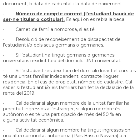
document, la data de caducitat i la data de naixement.
·
Número de compte corrent (l’estudiant haurà de
ser-ne titular o cotitular).
És aquí on es rebrà la beca.
· Carnet de família nombrosa, si es té.
· Resolució de reconeixement de discapacitat de
l’estudiant i/o dels seus germans o germanes.
· Si l’estudiant ha tingut germans o germanes
universitaris residint fora del domicili: DNI i universitat.
· Si l’estudiant resideix fora del domicili durant el curs o si
té una unitat familiar independent: contracte lloguer i
residència. En el cas de propietat, número de cadastre. Cal
saber si l’estudiant i/o els familiars han fet la declaració de la
renta del 2019.
· Cal declarar si algun membre de la unitat familiar ha
percebut ingressos a l’estranger, si algun membre és
autònom o es té una participació de més del 50 % en
alguna activitat econòmica.
· Cal declarar si algun membre ha tingut ingressos en
una altra comunitat autònoma (País Basc o Navarra) o a