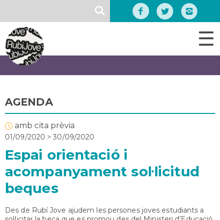
Vés
SEARCH
al
contingut
☰
AGENDA
amb cita prèvia
01/09/2020
>
30/09/2020
Espai orientació i
acompanyament sol·licitud
beques
Des de Rubí Jove ajudem les persones joves estudiants a
sol·licitar la beca que es promou des del Ministeri d’Educació