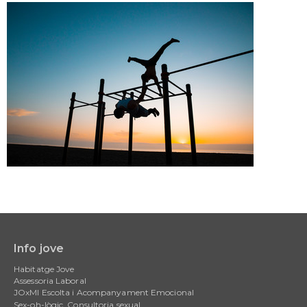
Info jove
Main
Habitatge Jove
navigation
Assessoria Laboral
JOxMI Escolta i Acompanyament Emocional
Sex-oh-lògic, Consultoria sexual