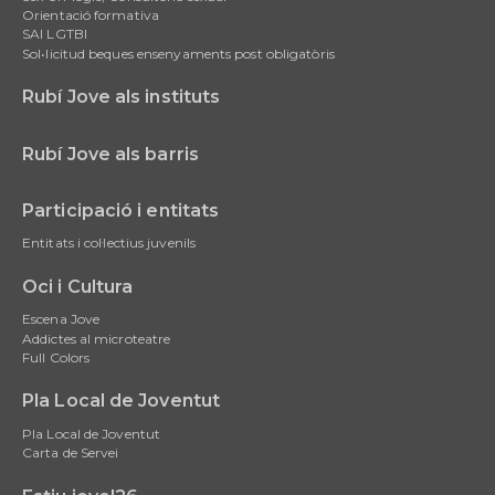
Orientació formativa
SAI LGTBI
Sol•licitud beques ensenyaments post obligatòris
Rubí Jove als instituts
Rubí Jove als barris
Participació i entitats
Entitats i col·lectius juvenils
Oci i Cultura
Escena Jove
Addictes al microteatre
Full Colors
Pla Local de Joventut
Pla Local de Joventut
Carta de Servei