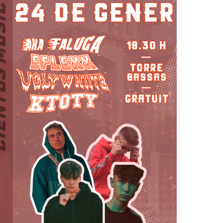
Orientació
formativa
SAI
LGTBI
Sol•licitud
beques
ensenyaments
post
obligatòris