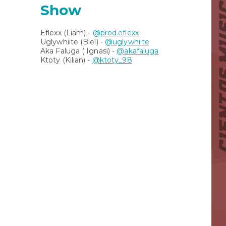
Show
Eflexx (Liam) -
@prod.eflexx
Uglywhiite (Biel) -
@uglywhiite
Aka Faluga ( Ignasi) -
@akafaluga
Ktoty (Kilian) -
@ktoty_98