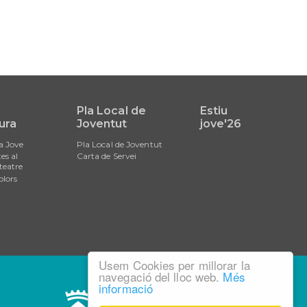
i
Pla Local de
Estiu
ura
Joventut
jove'26
a Jove
Pla Local de Joventut
es al
Carta de Servei
teatre
olors
Usem Cookies per millorar la
navegació del lloc web.
Més
informació