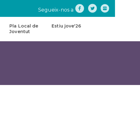
Segueix-nos a
Pla Local de
Estiu jove'26
Joventut
na
Pla
Local
de
tes
Joventut
teatre
Carta
de
Servei
s