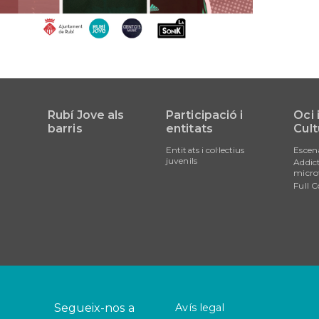
Rubí Jove als
Participació i
Oci 
barris
entitats
Cult
Entitats i col·lectius
Escen
juvenils
Addict
micro
Full C
Segueix-nos a
Avís legal