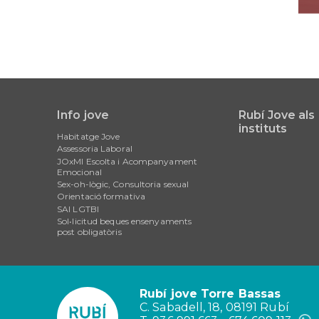
Info jove
Rubí Jove als
Main
instituts
Habitatge Jove
navigation
Assessoria Laboral
JOxMI Escolta i Acompanyament
Emocional
Sex-oh-lògic, Consultoria sexual
Orientació formativa
SAI LGTBI
Sol•licitud beques ensenyaments
post obligatòris
Rubí jove Torre Bassas
C. Sabadell, 18, 08191 Rubí