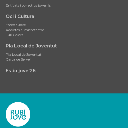
Entitats i col·lectius juvenils
Oci i Cultura
Escena Jove
Addictes al microteatre
Full Colors
Pla Local de Joventut
Pla Local de Joventut
Carta de Servei
Estiu jove'26