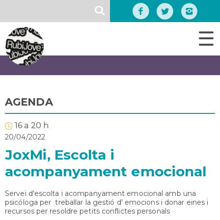
Vés
SEARCH
al
contingut
☰
AGENDA
16 a 20 h
20/04/2022
JoxMi, Escolta i
acompanyament emocional
Servei d'escolta i acompanyament emocional amb una
psicóloga per treballar la gestió d’ emocions i donar eines i
recursos per resoldre petits conflictes personals