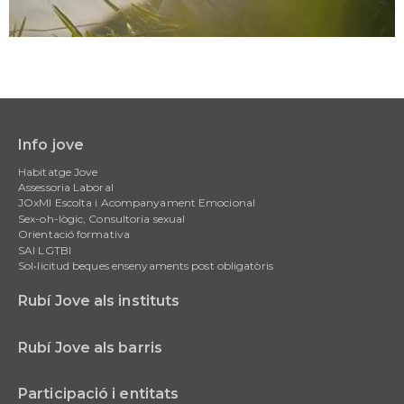
Info jove
Main
Habitatge Jove
navigation
Assessoria Laboral
JOxMI Escolta i Acompanyament Emocional
Sex-oh-lògic, Consultoria sexual
Orientació formativa
SAI LGTBI
Sol•licitud beques ensenyaments post obligatòris
Rubí Jove als instituts
Rubí Jove als barris
Participació i entitats