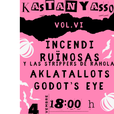
Orientació
formativa
SAI
LGTBI
Sol•licitud
beques
ensenyaments
post
obligatòris