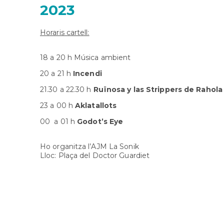
2023
Horaris cartell:
18 a 20 h Música ambient
20 a 21 h
Incendi
21.30 a 22.30 h
Ruïnosa y las Strippers de Rahola
23 a 00 h
Aklatallots
00 a 01 h
Godot’s Eye
Ho organitza l’AJM La Sonik
Lloc: Plaça del Doctor Guardiet