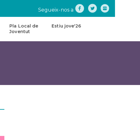
Segueix-nos a
Pla Local de
Estiu jove'26
Joventut
na
Pla
Local
de
tes
Joventut
teatre
Carta
de
Servei
s