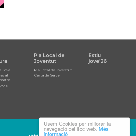
i
Pla Local de
Estiu
ura
Joventut
jove'26
a Jove
Pla Local de Joventut
es al
Carta de Servei
teatre
olors
Usem Cookies per millorar la
navegació del lloc web.
Més
informació