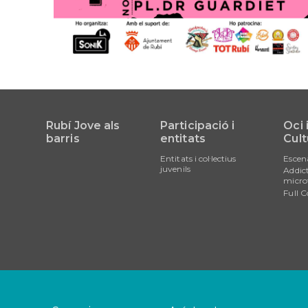
Rubí Jove als
Participació i
Oci 
barris
entitats
Cult
Entitats i col·lectius
Escen
juvenils
Addict
micro
Full C