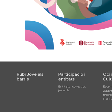
Rubí Jove als
Participació i
Oci 
barris
entitats
Cult
Entitats i col·lectius
Escen
juvenils
Addict
micro
Full C