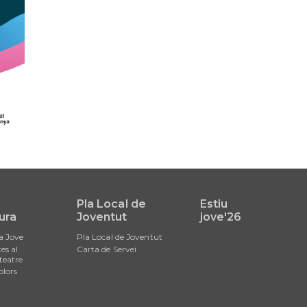
i
Pla Local de
Estiu
ura
Joventut
jove'26
a Jove
Pla Local de Joventut
es al
Carta de Servei
teatre
olors