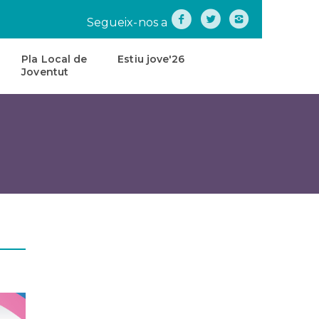
Segueix-nos a
Pla Local de
Estiu jove'26
Joventut
na
Pla
Local
de
tes
Joventut
teatre
Carta
de
Servei
s