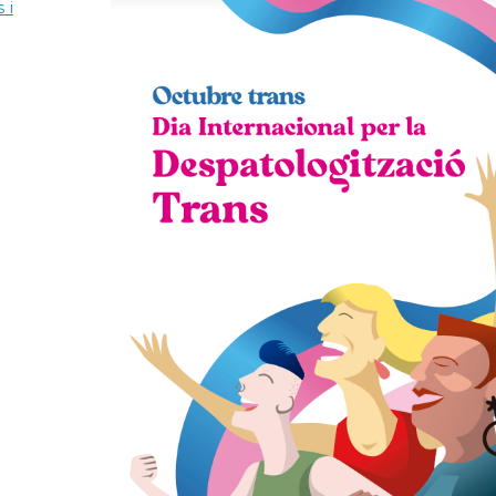
Orientació
 i
formativa
SAI
LGTBI
Sol•licitud
beques
ensenyaments
post
obligatòris