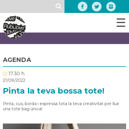
Vés
SEARCH
al
contingut
☰
AGENDA
17.30 h
21/09/2022
Pinta la teva bossa tote!
Pinta, cus, borda i expressa tota la teva creativitat per lluir
una tote bag única!