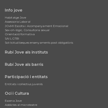
Info jove
Main
Habitatge Jove
navigation
Assessoria Laboral
JOxMI Escolta i Acompanyament Emocional
Sex-oh-lògic, Consultoria sexual
Orientació formativa
SAI LGTBI
Sol•licitud beques ensenyaments post obligatòris
Rubí Jove als instituts
Rubí Jove als barris
Participació i entitats
Entitats i col·lectius juvenils
Oci i Cultura
Escena Jove
Addictes al microteatre