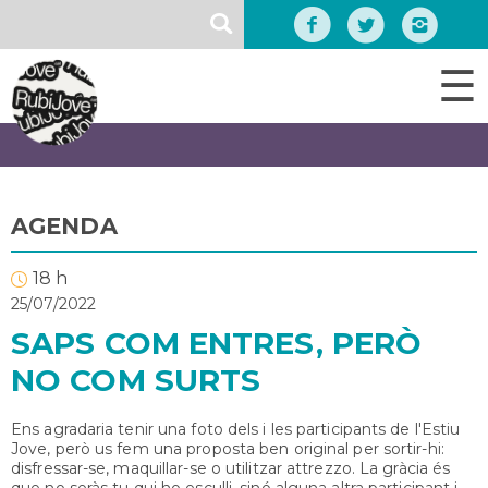
Vés
SEARCH
al
contingut
☰
AGENDA
18 h
25/07/2022
SAPS COM ENTRES, PERÒ
NO COM SURTS
Ens agradaria tenir una foto dels i les participants de l'Estiu
Jove, però us fem una proposta ben original per sortir-hi:
disfressar-se, maquillar-se o utilitzar attrezzo. La gràcia és
que no seràs tu qui ho esculli, sinó alguna altra participant i