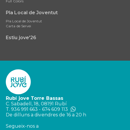
Full Colors
Pla Local de Joventut
Pla Local de Joventut
Carta de Servei
Estiu jove'26
Rubí jove Torre Bassas
C. Sabadell, 18, 08191 Rubí
T. 936 991 663 - 674 609 113
De dilluns a divendres de 16 a 20 h
Segueix-nos a