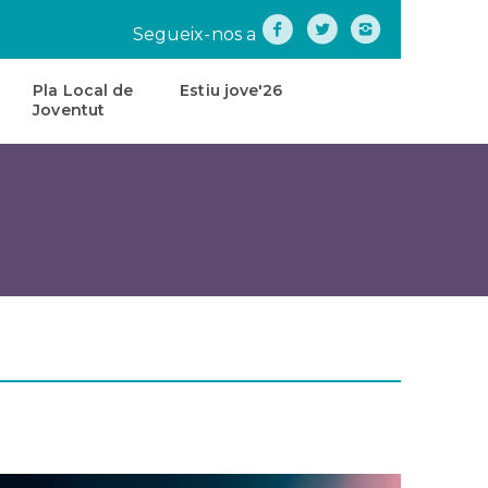
Segueix-nos a
Pla Local de
Estiu jove'26
Joventut
na
Pla
Local
de
tes
Joventut
teatre
Carta
de
Servei
s