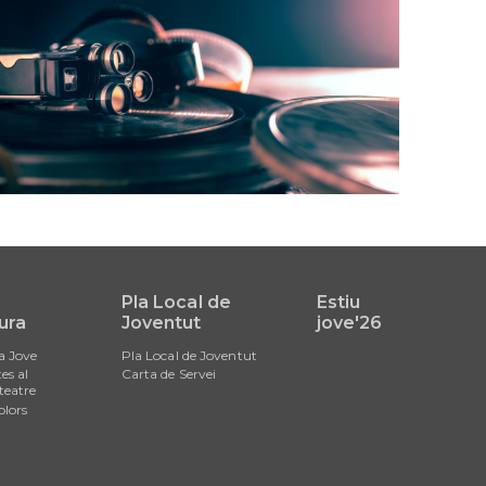
i
Pla Local de
Estiu
ura
Joventut
jove'26
a Jove
Pla Local de Joventut
es al
Carta de Servei
teatre
olors