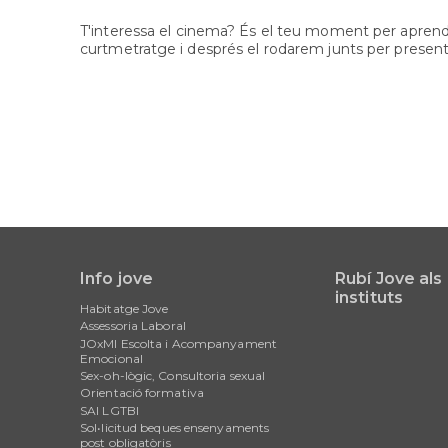
T'interessa el cinema? És el teu moment per aprendr
curtmetratge i després el rodarem junts per presenta
Info jove
Rubí Jove als
Main
instituts
Habitatge Jove
navigation
Assessoria Laboral
JOxMI Escolta i Acompanyament
Emocional
Sex-oh-lògic, Consultoria sexual
Orientació formativa
SAI LGTBI
Sol•licitud beques ensenyaments
post obligatòris