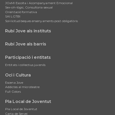
JOxMI Escolta i Acompanyament Emocional
Sex-oh-lògic, Consultoria sexual
Orientació formativa
SAI LGTBI
Sol•licitud beques ensenyaments post obligatòris
Rubí Jove als instituts
Rubí Jove als barris
Participació i entitats
Entitats i col·lectius juvenils
Oci i Cultura
Escena Jove
Addictes al microteatre
Full Colors
Pla Local de Joventut
Pla Local de Joventut
Carta de Servei