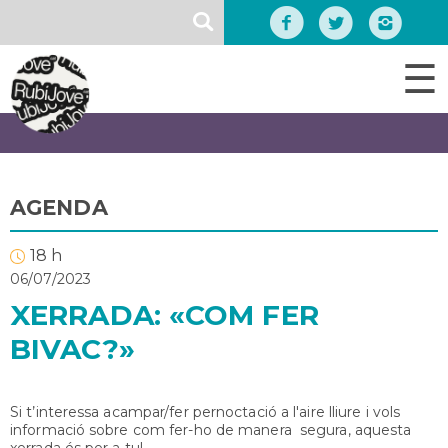
Vés
SEARCH
al
contingut
☰
AGENDA
18 h
06/07/2023
XERRADA: «COM FER
BIVAC?»
Si t’interessa acampar/fer pernoctació a l'aire lliure i vols
informació sobre com fer-ho de manera segura, aquesta
xerrada és per a tu!