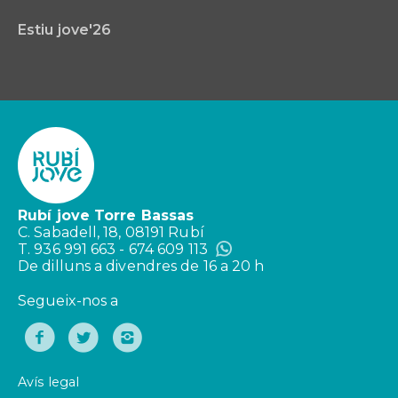
Estiu jove'26
Rubí jove Torre Bassas
C. Sabadell, 18, 08191 Rubí
T. 936 991 663 - 674 609 113
De dilluns a divendres de 16 a 20 h
Segueix-nos a
Avís legal