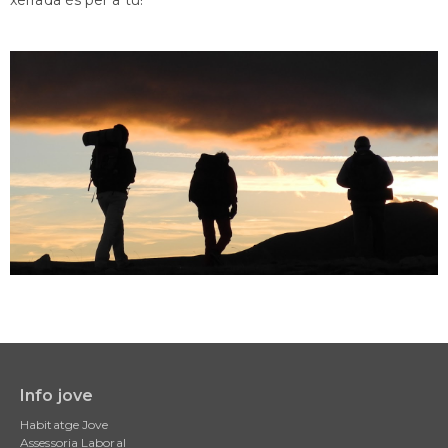
Info jove
Main
Habitatge Jove
navigation
Assessoria Laboral