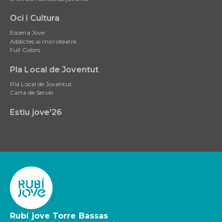
Oci i Cultura
Escena Jove
Addictes al microteatre
Full Colors
Pla Local de Joventut
Pla Local de Joventut
Carta de Servei
Estiu jove'26
Rubí jove Torre Bassas