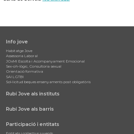
Info jove
Main
Habitatge Jove
navigation
Assessoria Laboral
JOxMI Escolta i Acompanyament Emocional
Sex-oh-lògic, Consultoria sexual
Orientació formativa
SAI LGTBI
Sol•licitud beques ensenyaments post obligatòris
Rubí Jove als instituts
Rubí Jove als barris
Participació i entitats
Entitats i col·lectius juvenils