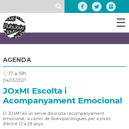
Vés
SEARCH
al
contingut
☰
AGENDA
17 a 19h
04/03/2021
JOxMI Escolta i
Acompanyament Emocional
El JOxMI és un servei d'escolta i acompanyament
emocional, a càrrec de dues psicòlogues, per a joves
d'entre 12 a 29 anys.