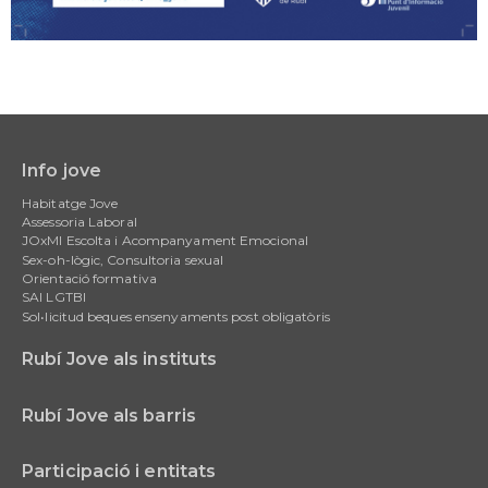
Info jove
Main
Habitatge Jove
navigation
Assessoria Laboral
JOxMI Escolta i Acompanyament Emocional
Sex-oh-lògic, Consultoria sexual
Orientació formativa
SAI LGTBI
Sol•licitud beques ensenyaments post obligatòris
Rubí Jove als instituts
Rubí Jove als barris
Participació i entitats