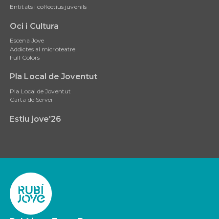
Entitats i col·lectius juvenils
Oci i Cultura
Escena Jove
Addictes al microteatre
Full Colors
Pla Local de Joventut
Pla Local de Joventut
Carta de Servei
Estiu jove'26