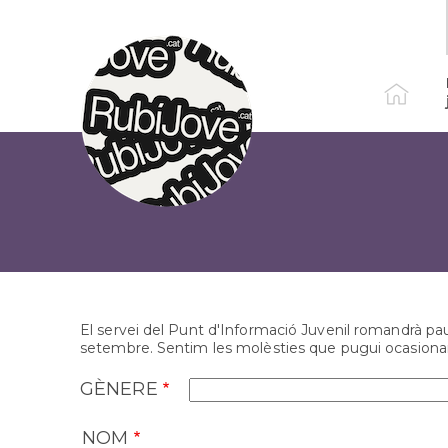
Vés
al
contingut
El servei del Punt d'Informació Juvenil romandrà paus
setembre. Sentim les molèsties que pugui ocasionar
GÈNERE
Contacte
NOM