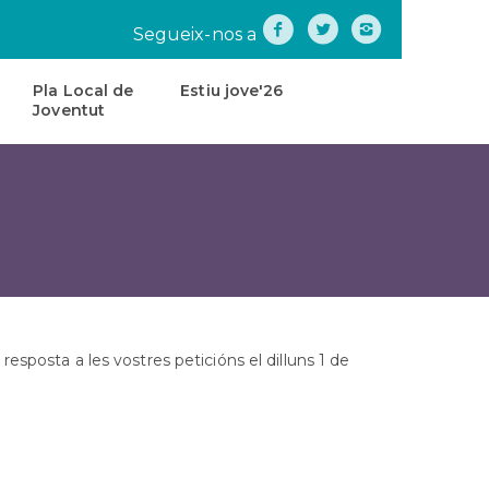
Segueix-nos a
Pla Local de
Estiu jove'26
Joventut
na
Pla
Local
de
tes
Joventut
teatre
Carta
de
Servei
s
esposta a les vostres peticións el dilluns 1 de