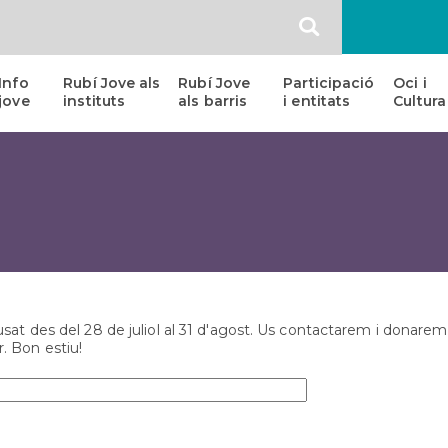
SEARCH
Info
Rubí Jove als
Rubí Jove
Participació
Oci i
jove
instituts
als barris
i entitats
Cultura
Habitatge
Entitats
Esce
Jove
i
Jove
col·lectius
Assessoria
Addic
juvenils
Laboral
al
micro
JOxMI
Escolta
Full
i
Color
Acompanyament
Emocional
at des del 28 de juliol al 31 d'agost. Us contactarem i donarem r
. Bon estiu!
Sex-
oh-
lògic,
Consultoria
sexual