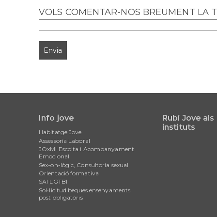
VOLS COMENTAR-NOS BREUMENT LA T
Info jove
Rubí Jove als
Main
instituts
Habitatge Jove
navigation
Assessoria Laboral
JOxMI Escolta i Acompanyament
Emocional
Sex-oh-lògic, Consultoria sexual
Orientació formativa
SAI LGTBI
Sol•licitud beques ensenyaments
post obligatòris