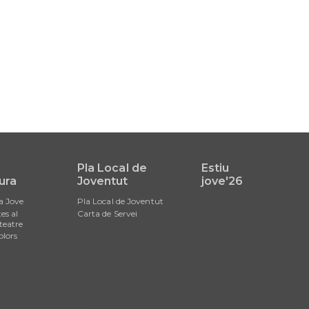
i
Pla Local de
Estiu
ura
Joventut
jove'26
a Jove
Pla Local de Joventut
es al
Carta de Servei
teatre
olors