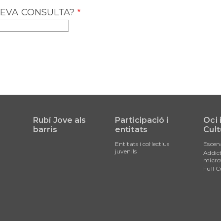
EVA CONSULTA?
Rubí Jove als
Participació i
Oci 
barris
entitats
Cult
Entitats i col·lectius
Escen
juvenils
Addict
micro
Full C