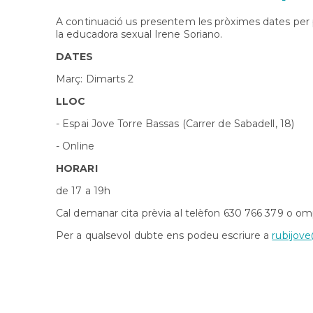
A continuació us presentem les pròximes dates per po
la educadora sexual Irene Soriano.
DATES
Març: Dimarts 2
LLOC
- Espai Jove Torre Bassas (Carrer de Sabadell, 18)
- Online
HORARI
de 17 a 19h
Cal demanar cita prèvia al telèfon 630 766 379 o om
Per a qualsevol dubte ens podeu escriure a
rubijove