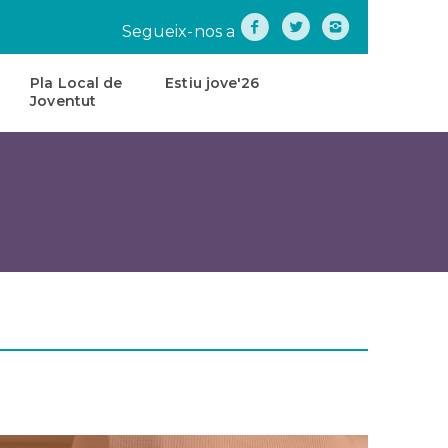
Segueix-nos a
Pla Local de
Estiu jove'26
Joventut
na
Pla
Local
de
tes
Joventut
teatre
Carta
de
Servei
s