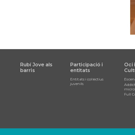
Rubí Jove als
Participació i
Oci 
barris
entitats
Cult
Entitats i col·lectius
Escen
juvenils
Addict
micro
Full C