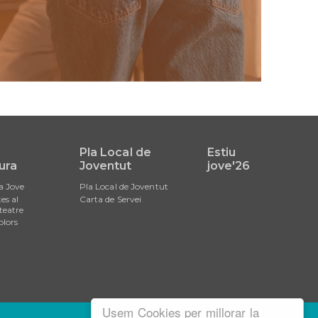
i
Pla Local de
Estiu
ura
Joventut
jove'26
a Jove
Pla Local de Joventut
es al
Carta de Servei
teatre
olors
Usem Cookies per millorar la