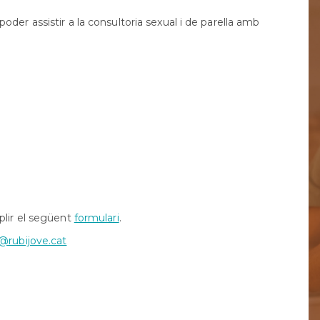
Orientació
formativa
der assistir a la consultoria sexual i de parella amb
SAI
LGTBI
Sol•licitud
beques
ensenyaments
post
obligatòris
plir el següent
formulari
.
@rubijove.cat