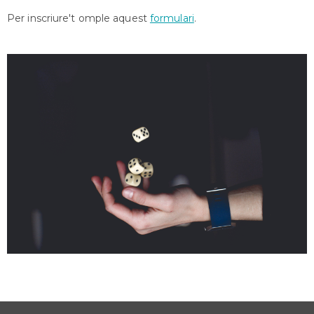
Per inscriure't omple aquest
formulari
.