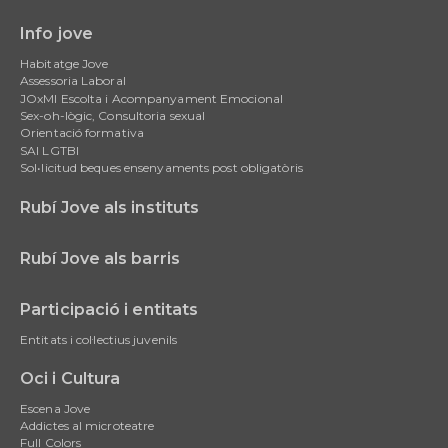
Info jove
Main
Habitatge Jove
navigation
Assessoria Laboral
JOxMI Escolta i Acompanyament Emocional
Sex-oh-lògic, Consultoria sexual
Orientació formativa
SAI LGTBI
Sol•licitud beques ensenyaments post obligatòris
Rubí Jove als instituts
Rubí Jove als barris
Participació i entitats
Entitats i col·lectius juvenils
Oci i Cultura
Escena Jove
Addictes al microteatre
Full Colors