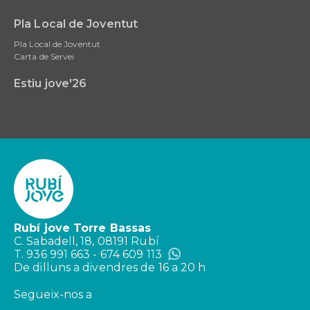
Pla Local de Joventut
Pla Local de Joventut
Carta de Servei
Estiu jove'26
Rubí jove Torre Bassas
C. Sabadell, 18, 08191 Rubí
T. 936 991 663 - 674 609 113
De dilluns a divendres de 16 a 20 h
Segueix-nos a