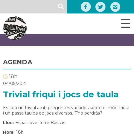
Vés
SEARCH
al
contingut
☰
AGENDA
18h
04/05/2021
Trivial friqui i jocs de taula
Es farà un trivial amb preguntes variades sobre el món friqui
i un passa taules de jocs diversos. T’ho perdràs?
Lloc:
Espai Jove Torre Bassas
Hora:
18h