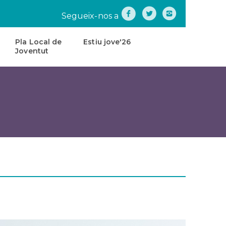
Segueix-nos a
Pla Local de
Estiu jove'26
Joventut
na
Pla
Local
de
tes
Joventut
teatre
Carta
de
Servei
s