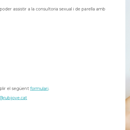
Orientació
formativa
der assistir a la consultoria sexual i de parella amb
SAI
LGTBI
Sol•licitud
beques
ensenyaments
post
obligatòris
plir el següent
formulari
.
@rubijove.cat