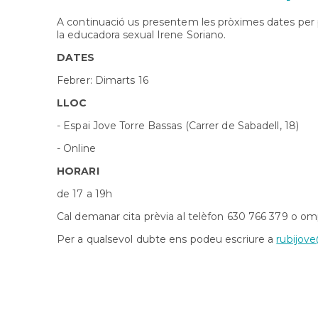
A continuació us presentem les pròximes dates per po
la educadora sexual Irene Soriano.
DATES
Febrer: Dimarts 16
LLOC
- Espai Jove Torre Bassas (Carrer de Sabadell, 18)
- Online
HORARI
de 17 a 19h
Cal demanar cita prèvia al telèfon 630 766 379 o om
Per a qualsevol dubte ens podeu escriure a
rubijove