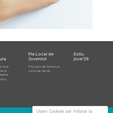
i
Pla Local de
Estiu
ura
Joventut
jove'26
a Jove
Pla Local de Joventut
es al
Carta de Servei
teatre
olors
Usem Cookies per millorar la