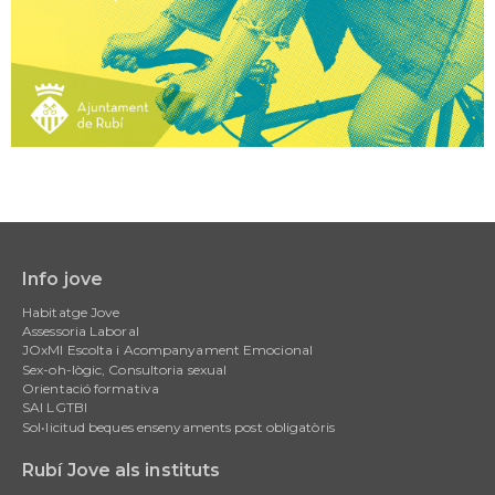
Info jove
Main
Habitatge Jove
navigation
Assessoria Laboral
JOxMI Escolta i Acompanyament Emocional
Sex-oh-lògic, Consultoria sexual
Orientació formativa
SAI LGTBI
Sol•licitud beques ensenyaments post obligatòris
Rubí Jove als instituts