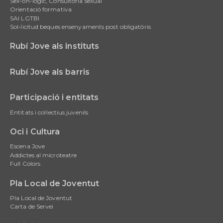
Sex-oh-lògic, Consultoria sexual
Orientació formativa
SAI LGTBI
Sol•licitud beques ensenyaments post obligatòris
Rubí Jove als instituts
Rubí Jove als barris
Participació i entitats
Entitats i col·lectius juvenils
Oci i Cultura
Escena Jove
Addictes al microteatre
Full Colors
Pla Local de Joventut
Pla Local de Joventut
Carta de Servei