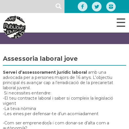
Vés
SEARCH
al
contingut
☰
Assessoria laboral jove
Servei d’assessorament jurídic laboral
amb una
advocada per a persones majors de 16 anys. L’objectiu
principal és avançar cap a l’er­radicació de la precarietat
laboral juvenil.
Si necessites entendre:
-El teu contracte laboral i saber si compleix la legislació
vigent
-La teva nòmina
-Les eines per defensar-te d’un acomiadament
-Com ser emprenedor/a i com donar-se d’alta com a
autònom/a?