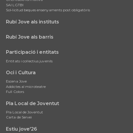
SAI LGTBI
Sol•licitud beques ensenyaments post obligatòris
Rubí Jove als instituts
Rubí Jove als barris
Participació i entitats
Entitats i col·lectius juvenils
Oci i Cultura
Escena Jove
Addictes al microteatre
Full Colors
Pla Local de Joventut
Pla Local de Joventut
Carta de Servei
Estiu jove'26