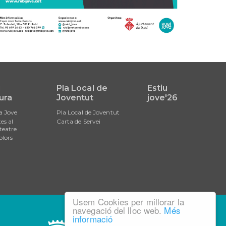
i
Pla Local de
Estiu
ura
Joventut
jove'26
a Jove
Pla Local de Joventut
es al
Carta de Servei
teatre
olors
Usem Cookies per millorar la
navegació del lloc web.
Més
informació