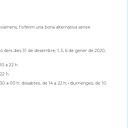
Orientació
formativa
SAI
LGTBI
'exàmens, t'oferim una bona alternativa sense
Sol•licitud
beques
ensenyaments
post
ó dels dies 31 de desembre, 1, 5, 6 de gener de 2020,
obligatòris
0 a 22 h.
22 h.
.30 a 00 h; dissabtes, de 14 a 22 h; i diumenges, de 10