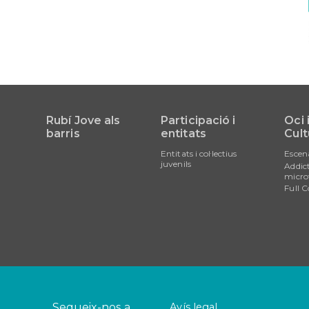
Rubí Jove als
Participació i
Oci 
barris
entitats
Cult
Entitats i col·lectius
Escen
juvenils
Addict
micro
Full C
Segueix-nos a
Avís legal