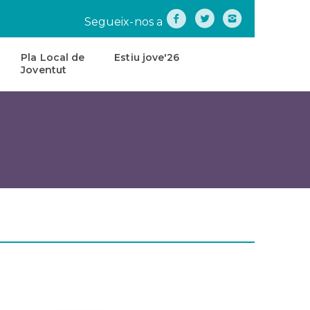
Segueix-nos a
Pla Local de
Estiu jove'26
Joventut
na
Pla
Local
de
tes
Joventut
teatre
Carta
de
Servei
s