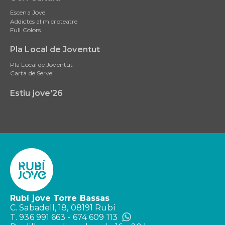
Escena Jove
Addictes al microteatre
Full Colors
Pla Local de Joventut
Pla Local de Joventut
Carta de Servei
Estiu jove'26
Rubí jove Torre Bassas
C. Sabadell, 18, 08191 Rubí
T. 936 991 663 - 674 609 113