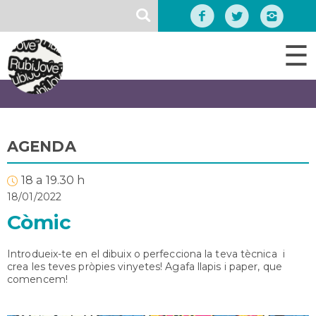
Vés
SEARCH
al
contingut
☰
AGENDA
18 a 19.30 h
18/01/2022
Còmic
Introdueix-te en el dibuix o perfecciona la teva tècnica i
crea les teves pròpies vinyetes! Agafa llapis i paper, que
comencem!