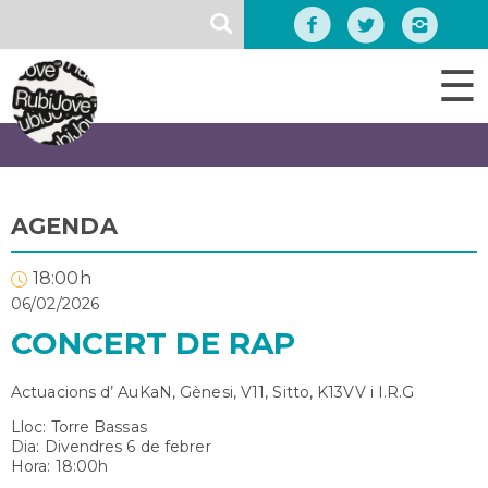
Vés
SEARCH
al
contingut
☰
AGENDA
18:00h
06/02/2026
CONCERT DE RAP
Actuacions d’ AuKaN, Gènesi, V11, Sitto, K13VV i I.R.G
Lloc: Torre Bassas
Dia: Divendres 6 de febrer
Hora: 18:00h