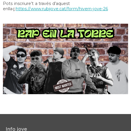
Pots inscriure’t a través d’aquest
enllaç:
https://www.rubijove.cat/form/hivern-jove-26
Info jove