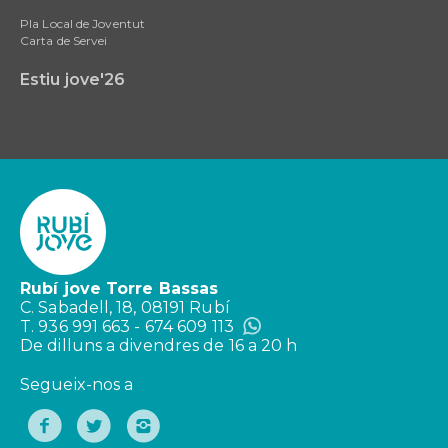
Pla Local de Joventut
Carta de Servei
Estiu jove'26
Rubí jove Torre Bassas
C. Sabadell, 18, 08191 Rubí
T. 936 991 663 - 674 609 113
De dilluns a divendres de 16 a 20 h
Segueix-nos a