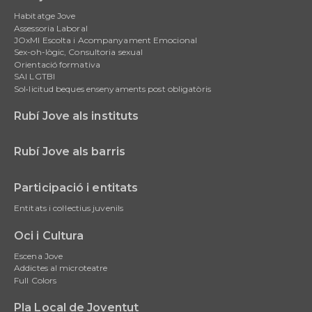
Main
Habitatge Jove
navigation
Assessoria Laboral
JOxMI Escolta i Acompanyament Emocional
Sex-oh-lògic, Consultoria sexual
Orientació formativa
SAI LGTBI
Sol•licitud beques ensenyaments post obligatòris
Rubí Jove als instituts
Rubí Jove als barris
Participació i entitats
Entitats i col·lectius juvenils
Oci i Cultura
Escena Jove
Addictes al microteatre
Full Colors
Pla Local de Joventut