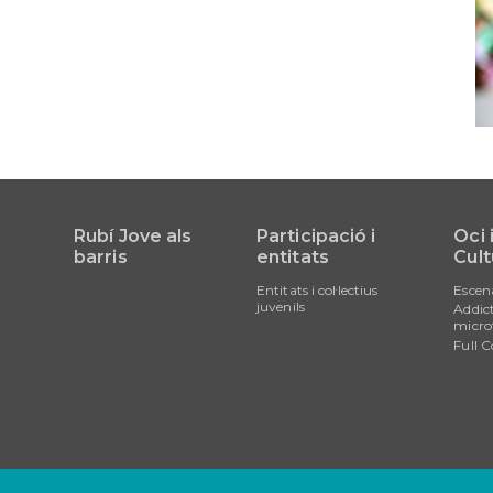
Rubí Jove als
Participació i
Oci 
barris
entitats
Cult
Entitats i col·lectius
Escen
juvenils
Addict
micro
Full C