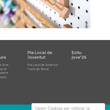
i
Pla Local de
Estiu
ura
Joventut
jove'26
a Jove
Pla Local de Joventut
es al
Carta de Servei
teatre
olors
Usem Cookies per millorar la