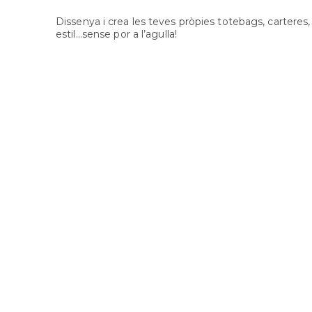
Dissenya i crea les teves pròpies totebags, carter
estil...sense por a l’agulla!