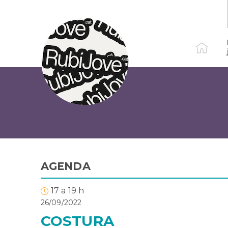
Vés
al
contingut
AGENDA
17 a 19 h
26/09/2022
COSTURA