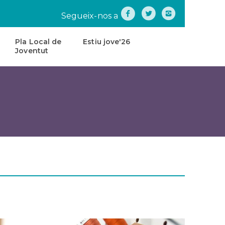
Segueix-nos a
Pla Local de
Estiu jove'26
Joventut
na
Pla
Local
de
tes
Joventut
teatre
Carta
de
Servei
s