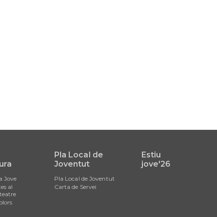
i
Pla Local de
Estiu
ura
Joventut
jove'26
a Jove
Pla Local de Joventut
es al
Carta de Servei
teatre
olors