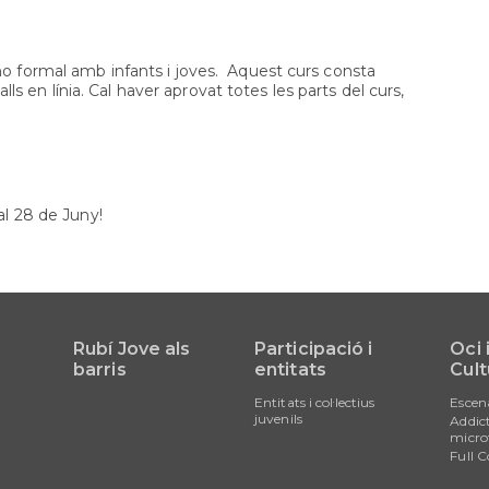
Orientació
formativa
SAI
no formal amb infants i joves. Aquest curs consta
LGTBI
alls en línia. Cal haver aprovat totes les parts del curs,
Sol•licitud
beques
ensenyaments
post
obligatòris
al 28 de Juny!
Rubí Jove als
Participació i
Oci 
barris
entitats
Cult
Entitats i col·lectius
Escen
juvenils
Addict
micro
Full C