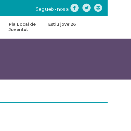
Segueix-nos a
Pla Local de
Estiu jove'26
Joventut
na
Pla
Local
de
tes
Joventut
teatre
Carta
de
Servei
s