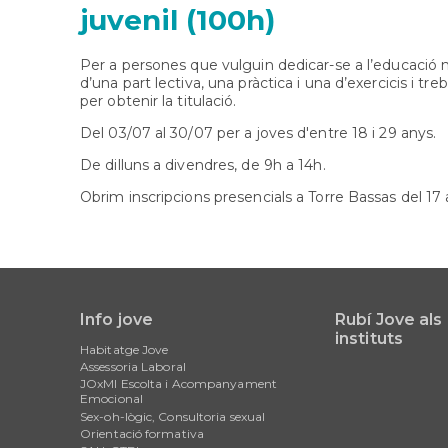
juvenil (100h)
Per a persones que vulguin dedicar-se a l’educació 
d’una part lectiva, una pràctica i una d’exercicis i treb
per obtenir la titulació.
Del 03/07 al 30/07 per a joves d'entre 18 i 29 anys.
De dilluns a divendres, de 9h a 14h.
Obrim inscripcions presencials a Torre Bassas del 17 
Info jove
Rubí Jove als
Main
instituts
Habitatge Jove
navigation
Assessoria Laboral
JOxMI Escolta i Acompanyament
Emocional
Sex-oh-lògic, Consultoria sexual
Orientació formativa