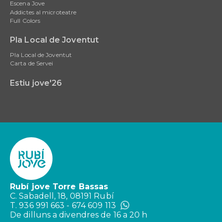
Escena Jove
Addictes al microteatre
Full Colors
Pla Local de Joventut
Pla Local de Joventut
Carta de Servei
Estiu jove'26
Rubí jove Torre Bassas
C. Sabadell, 18, 08191 Rubí
T. 936 991 663 - 674 609 113
De dilluns a divendres de 16 a 20 h