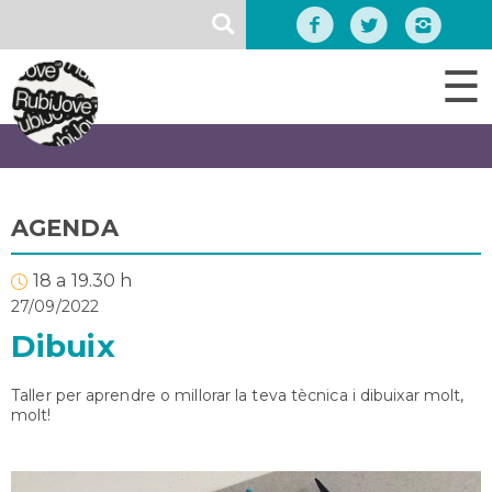
Vés
SEARCH
al
contingut
☰
AGENDA
18 a 19.30 h
27/09/2022
Dibuix
Taller per aprendre o millorar la teva tècnica i dibuixar molt,
molt!