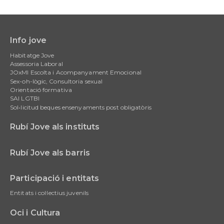
Info jove
Main
Habitatge Jove
navigation
Assessoria Laboral
JOxMI Escolta i Acompanyament Emocional
Sex-oh-lògic, Consultoria sexual
Orientació formativa
SAI LGTBI
Sol•licitud beques ensenyaments post obligatòris
Rubí Jove als instituts
Rubí Jove als barris
Participació i entitats
Entitats i col·lectius juvenils
Oci i Cultura