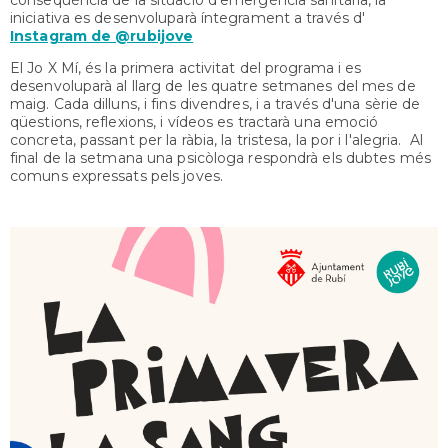
iniciativa es desenvoluparà íntegrament a través d'
Instagram de @rubijove
El Jo X Mí, és la primera activitat del programa i es
desenvoluparà al llarg de les quatre setmanes del mes de
maig. Cada dilluns, i fins divendres, i a través d'una sèrie de
qüestions, reflexions, i vídeos es tractarà una emoció
concreta, passant per la ràbia, la tristesa, la por i l'alegria. Al
final de la setmana una psicòloga respondrà els dubtes més
comuns expressats pels joves.