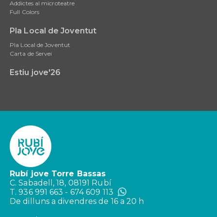
Addictes al microteatre
Full Colors
Pla Local de Joventut
Pla Local de Joventut
Carta de Servei
Estiu jove'26
Rubí jove Torre Bassas
C. Sabadell, 18, 08191 Rubí
T. 936 991 663 - 674 609 113
De dilluns a divendres de 16 a 20 h