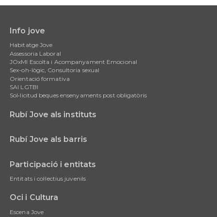
Info jove
Main
Habitatge Jove
navigation
Assessoria Laboral
JOxMI Escolta i Acompanyament Emocional
Sex-oh-lògic, Consultoria sexual
Orientació formativa
SAI LGTBI
Sol•licitud beques ensenyaments post obligatòris
Rubí Jove als instituts
Rubí Jove als barris
Participació i entitats
Entitats i col·lectius juvenils
Oci i Cultura
Escena Jove