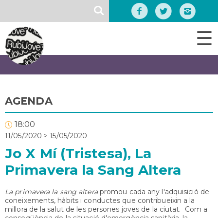
Vés
SEARCH
al
contingut
☰
AGENDA
18:00
11/05/2020
>
15/05/2020
Jo X Mí (Tristesa), La
Primavera la Sang Altera
La primavera la sang altera
promou cada any l'adquisició de
coneixements, hàbits i conductes que contribueixin a la
millora de la salut de les persones joves de la ciutat. Com a
conseqüència de la situació d'emergència sanitària, la