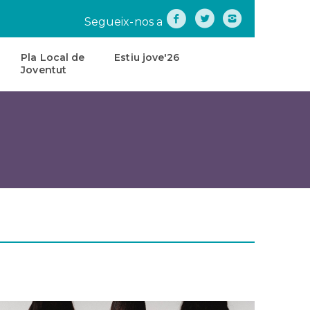
Segueix-nos a
Pla Local de
Estiu jove'26
Joventut
na
Pla
Local
de
tes
Joventut
teatre
Carta
de
Servei
s