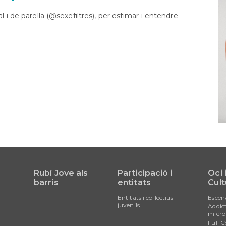
Orientació
formativa
l i de parella (@sexefiltres), per estimar i entendre
SAI
LGTBI
Sol•licitud
beques
ensenyaments
post
obligatòris
Rubí Jove als
Participació i
Oci 
barris
entitats
Cult
Entitats i col·lectius
Escen
juvenils
Addict
micro
Full C