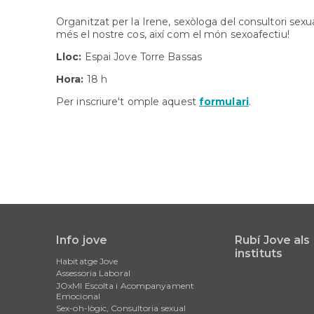
Organitzat per la Irene, sexòloga del consultori sexua
més el nostre cos, així com el món sexoafectiu!
Lloc:
Espai Jove Torre Bassas
Hora:
18 h
Per inscriure't omple aquest
formulari
.
Info jove
Rubí Jove als
Main
instituts
Habitatge Jove
navigation
Assessoria Laboral
JOxMI Escolta i Acompanyament
Emocional
Sex-oh-lògic, Consultoria sexual