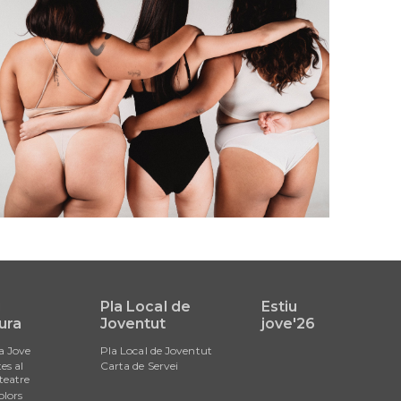
i
Pla Local de
Estiu
ura
Joventut
jove'26
a Jove
Pla Local de Joventut
es al
Carta de Servei
teatre
olors