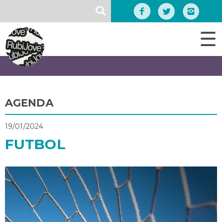
Vés
SEARCH
al
contingut
☰
AGENDA
19/01/2024
FUTBOL