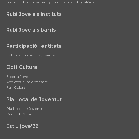
Sol•licitud beques ensenyaments post obligatòris
Rubí Jove als instituts
Rubí Jove als barris
Participació i entitats
Entitats i col·lectius juvenils
Oci i Cultura
Escena Jove
Addictes al microteatre
Full Colors
Pla Local de Joventut
Pla Local de Joventut
Carta de Servei
Estiu jove'26