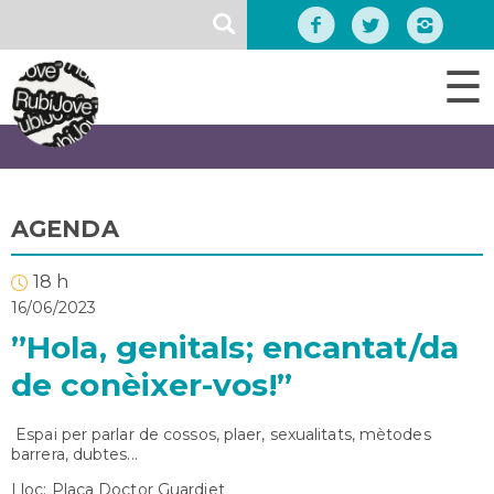
Vés
SEARCH
al
contingut
☰
AGENDA
18 h
16/06/2023
”Hola, genitals; encantat/da
de conèixer-vos!”
Espai per parlar de cossos, plaer, sexualitats, mètodes
barrera, dubtes...
Lloc: Plaça Doctor Guardiet