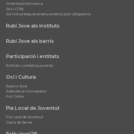
Orientació formativa
SAI LGTBI
Sol•licitud beques ensenyaments post obligatòris
Rubí Jove als instituts
Rubí Jove als barris
Participació i entitats
Entitats i col·lectius juvenils
Oci i Cultura
Escena Jove
Addictes al microteatre
Full Colors
Pla Local de Joventut
Pla Local de Joventut
Carta de Servei
Estiu jove'26