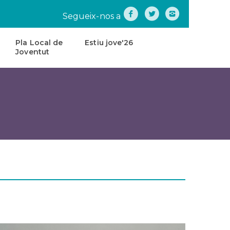
Segueix-nos a
Pla Local de
Estiu jove'26
Joventut
na
Pla
Local
de
tes
Joventut
teatre
Carta
de
Servei
s