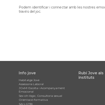
Podem identificar i connectar amb les nostres emocio
través del joc.
Info jove
Rubí Jove als
Main
instituts
Habitatge Jove
navigation
Assessoria Laboral
JOxMI Escolta i Acompanyament
Emocional
Sex-oh-lògic, Consultoria sexual
Orientació formativa
SAI LGTBI