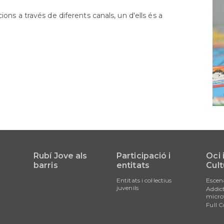
Orientació
formativa
ns a través de diferents canals, un d'ells és a
SAI
LGTBI
Sol•licitud
beques
ensenyaments
post
obligatòris
Rubí Jove als
Participació i
Oci 
barris
entitats
Cult
Entitats i col·lectius
Escen
juvenils
Addict
micro
Full C