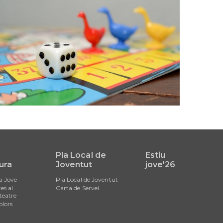
i
Pla Local de
Estiu
ura
Joventut
jove'26
a Jove
Pla Local de Joventut
es al
Carta de Servei
teatre
olors