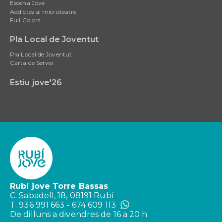
Escena Jove
Addictes al microteatre
Full Colors
Pla Local de Joventut
Pla Local de Joventut
Carta de Servei
Estiu jove'26
Rubí jove Torre Bassas
C. Sabadell, 18, 08191 Rubí
T. 936 991 663 - 674 609 113
De dilluns a divendres de 16 a 20 h