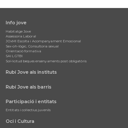
Info jove
Main
Habitatge Jove
navigation
Assessoria Laboral
JOxMI Escolta i Acompanyament Emocional
Sex-oh-lògic, Consultoria sexual
Orientació formativa
SAI LGTBI
Sol•licitud beques ensenyaments post obligatòris
Rubí Jove als instituts
Rubí Jove als barris
Participació i entitats
Entitats i col·lectius juvenils
Oci i Cultura