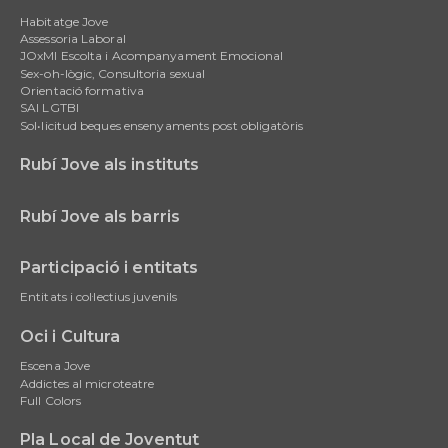
Main
Habitatge Jove
navigation
Assessoria Laboral
JOxMI Escolta i Acompanyament Emocional
Sex-oh-lògic, Consultoria sexual
Orientació formativa
SAI LGTBI
Sol•licitud beques ensenyaments post obligatòris
Rubí Jove als instituts
Rubí Jove als barris
Participació i entitats
Entitats i col·lectius juvenils
Oci i Cultura
Escena Jove
Addictes al microteatre
Full Colors
Pla Local de Joventut