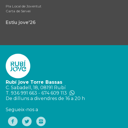
Pla Local de Joventut
Carta de Servei
Estiu jove'26
Rubí jove Torre Bassas
C. Sabadell, 18, 08191 Rubí
T. 936 991 663 - 674 609 113
De dilluns a divendres de 16 a 20 h
Segueix-nos a