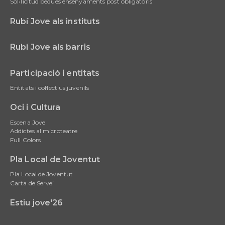
Sol•licitud beques ensenyaments post obligatòris
Rubí Jove als instituts
Rubí Jove als barris
Participació i entitats
Entitats i col·lectius juvenils
Oci i Cultura
Escena Jove
Addictes al microteatre
Full Colors
Pla Local de Joventut
Pla Local de Joventut
Carta de Servei
Estiu jove'26