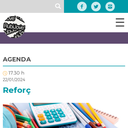
Vés
SEARCH
al
contingut
☰
AGENDA
17.30 h
22/01/2024
Reforç