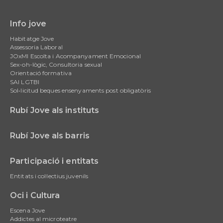
Info jove
Main
Habitatge Jove
navigation
Assessoria Laboral
JOxMI Escolta i Acompanyament Emocional
Sex-oh-lògic, Consultoria sexual
Orientació formativa
SAI LGTBI
Sol•licitud beques ensenyaments post obligatòris
Rubí Jove als instituts
Rubí Jove als barris
Participació i entitats
Entitats i col·lectius juvenils
Oci i Cultura
Escena Jove
Addictes al microteatre