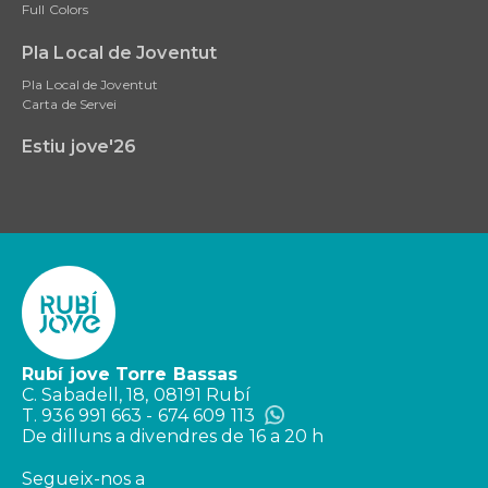
Full Colors
Pla Local de Joventut
Pla Local de Joventut
Carta de Servei
Estiu jove'26
Rubí jove Torre Bassas
C. Sabadell, 18, 08191 Rubí
T. 936 991 663 - 674 609 113
De dilluns a divendres de 16 a 20 h
Segueix-nos a