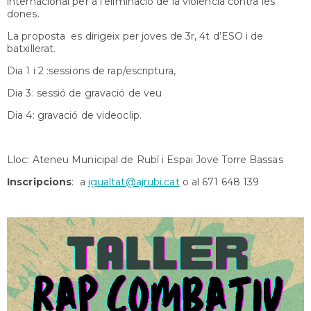
internacional per a l’eliminació de la violència contra les
dones.
La proposta es dirigeix per joves de 3r, 4t d’ESO i de
batxillerat.
Dia 1 i 2 :sessions de rap/escriptura,
Dia 3: sessió de gravació de veu
Dia 4: gravació de videoclip.
Lloc: Ateneu Municipal de Rubí i Espai Jove Torre Bassas
Inscripcions
: a
igualtat@ajrubi.cat
o al 671 648 139