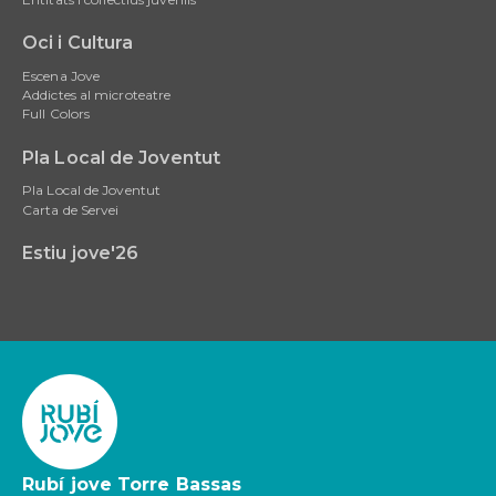
Oci i Cultura
Escena Jove
Addictes al microteatre
Full Colors
Pla Local de Joventut
Pla Local de Joventut
Carta de Servei
Estiu jove'26
Rubí jove Torre Bassas