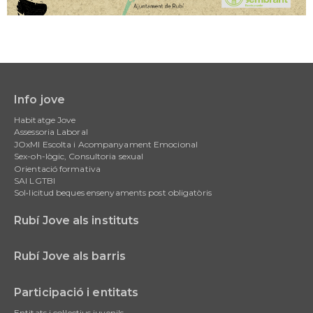
Info jove
Main
Habitatge Jove
navigation
Assessoria Laboral
JOxMI Escolta i Acompanyament Emocional
Sex-oh-lògic, Consultoria sexual
Orientació formativa
SAI LGTBI
Sol•licitud beques ensenyaments post obligatòris
Rubí Jove als instituts
Rubí Jove als barris
Participació i entitats
Entitats i col·lectius juvenils