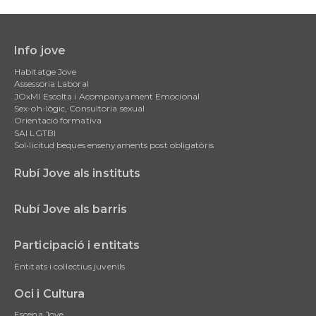
Info jove
Main
Habitatge Jove
navigation
Assessoria Laboral
JOxMI Escolta i Acompanyament Emocional
Sex-oh-lògic, Consultoria sexual
Orientació formativa
SAI LGTBI
Sol•licitud beques ensenyaments post obligatòris
Rubí Jove als instituts
Rubí Jove als barris
Participació i entitats
Entitats i col·lectius juvenils
Oci i Cultura
Escena Jove