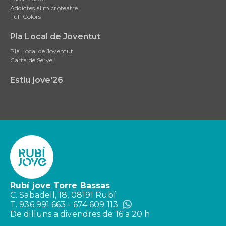
Addictes al microteatre
Full Colors
Pla Local de Joventut
Pla Local de Joventut
Carta de Servei
Estiu jove'26
Rubí jove Torre Bassas
C. Sabadell, 18, 08191 Rubí
T. 936 991 663 - 674 609 113
De dilluns a divendres de 16 a 20 h