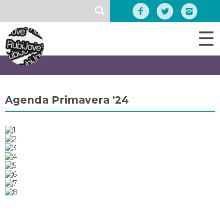
Vés
SEARCH
al
contingut
☰
Agenda Primavera '24