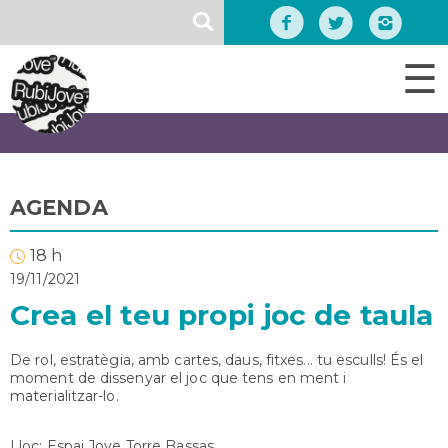
Vés
SEARCH
al
contingut
☰
AGENDA
18 h
19/11/2021
Crea el teu propi joc de taula
De rol, estratègia, amb cartes, daus, fitxes... tu esculls! És el
moment de dissenyar el joc que tens en ment i
materialitzar-lo.
Lloc: Espai Jove Torre Bassas