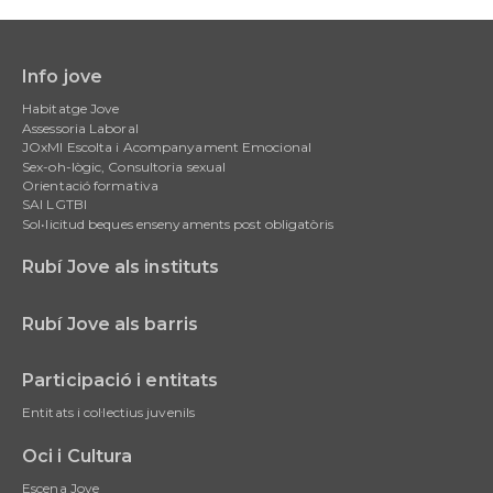
Info jove
Main
Habitatge Jove
navigation
Assessoria Laboral
JOxMI Escolta i Acompanyament Emocional
Sex-oh-lògic, Consultoria sexual
Orientació formativa
SAI LGTBI
Sol•licitud beques ensenyaments post obligatòris
Rubí Jove als instituts
Rubí Jove als barris
Participació i entitats
Entitats i col·lectius juvenils
Oci i Cultura
Escena Jove