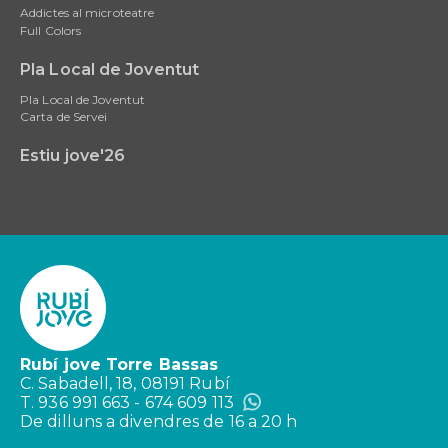
Addictes al microteatre
Full Colors
Pla Local de Joventut
Pla Local de Joventut
Carta de Servei
Estiu jove'26
Rubí jove Torre Bassas
C. Sabadell, 18, 08191 Rubí
T. 936 991 663 - 674 609 113
De dilluns a divendres de 16 a 20 h