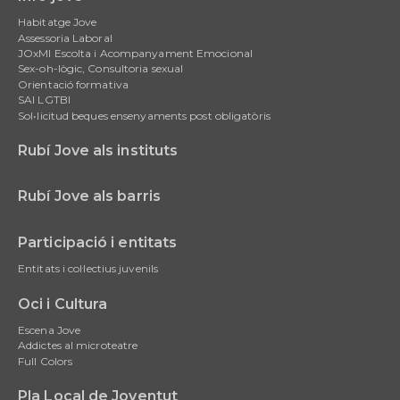
Main
Habitatge Jove
navigation
Assessoria Laboral
JOxMI Escolta i Acompanyament Emocional
Sex-oh-lògic, Consultoria sexual
Orientació formativa
SAI LGTBI
Sol•licitud beques ensenyaments post obligatòris
Rubí Jove als instituts
Rubí Jove als barris
Participació i entitats
Entitats i col·lectius juvenils
Oci i Cultura
Escena Jove
Addictes al microteatre
Full Colors
Pla Local de Joventut