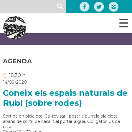
Vés
SEARCH
al
contingut
☰
AGENDA
18,30 h
14/09/2020
Coneix els espais naturals de
Rubí (sobre rodes)
Sortida en bicicleta. Cal revisar i posar a punt la bicicleta
abans de sortir de casa. Cal portar aigua. Obligatori ús de
casc.
Edats: 16 a 30 anys