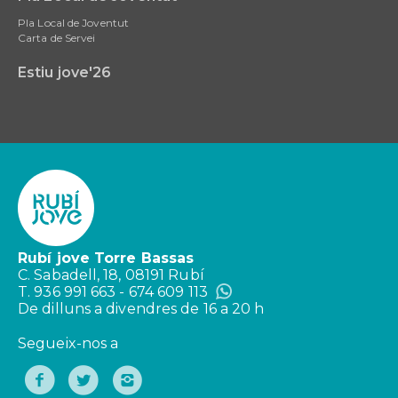
Pla Local de Joventut
Carta de Servei
Estiu jove'26
Rubí jove Torre Bassas
C. Sabadell, 18, 08191 Rubí
T. 936 991 663 - 674 609 113
De dilluns a divendres de 16 a 20 h
Segueix-nos a