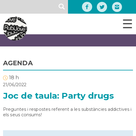
Vés
SEARCH
al
contingut
☰
AGENDA
18 h
21/06/2022
Joc de taula: Party drugs
Preguntes i respostes referent a les substàncies addictives i
els seus consums!