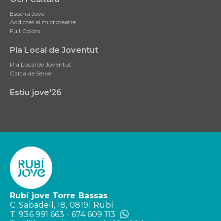
Escena Jove
Addictes al microteatre
Full Colors
Pla Local de Joventut
Pla Local de Joventut
Carta de Servei
Estiu jove'26
Rubí jove Torre Bassas
C. Sabadell, 18, 08191 Rubí
T. 936 991 663 - 674 609 113