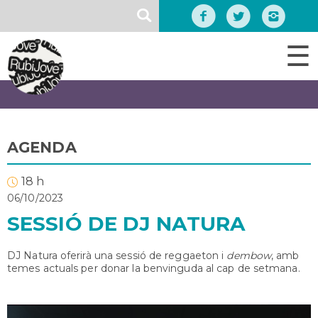
Vés
SEARCH
al
contingut
☰
AGENDA
18 h
06/10/2023
SESSIÓ DE DJ NATURA
DJ Natura oferirà una sessió de reggaeton i
dembow
, amb
temes actuals per donar la benvinguda al cap de setmana.