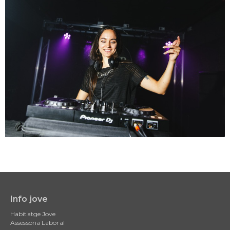
Info jove
Main
Habitatge Jove
navigation
Assessoria Laboral