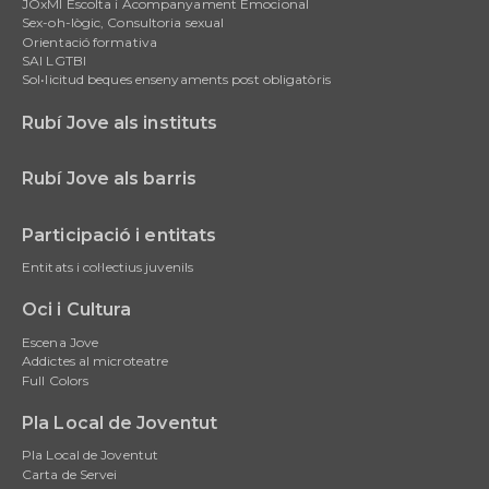
JOxMI Escolta i Acompanyament Emocional
Sex-oh-lògic, Consultoria sexual
Orientació formativa
SAI LGTBI
Sol•licitud beques ensenyaments post obligatòris
Rubí Jove als instituts
Rubí Jove als barris
Participació i entitats
Entitats i col·lectius juvenils
Oci i Cultura
Escena Jove
Addictes al microteatre
Full Colors
Pla Local de Joventut
Pla Local de Joventut
Carta de Servei