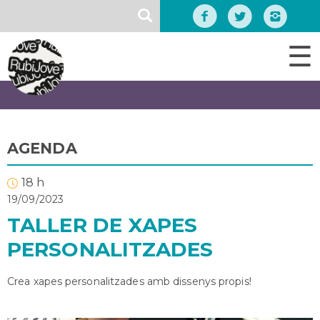
Vés
SEARCH
al
contingut
☰
AGENDA
18 h
19/09/2023
TALLER DE XAPES
PERSONALITZADES
Crea xapes personalitzades amb dissenys propis!