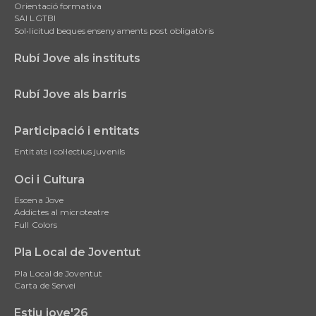
Orientació formativa
SAI LGTBI
Sol•licitud beques ensenyaments post obligatòris
Rubí Jove als instituts
Rubí Jove als barris
Participació i entitats
Entitats i col·lectius juvenils
Oci i Cultura
Escena Jove
Addictes al microteatre
Full Colors
Pla Local de Joventut
Pla Local de Joventut
Carta de Servei
Estiu jove'26