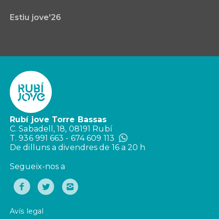
Estiu jove'26
Rubí jove Torre Bassas
C. Sabadell, 18, 08191 Rubí
T. 936 991 663 - 674 609 113
De dilluns a divendres de 16 a 20 h
Segueix-nos a
Avís legal