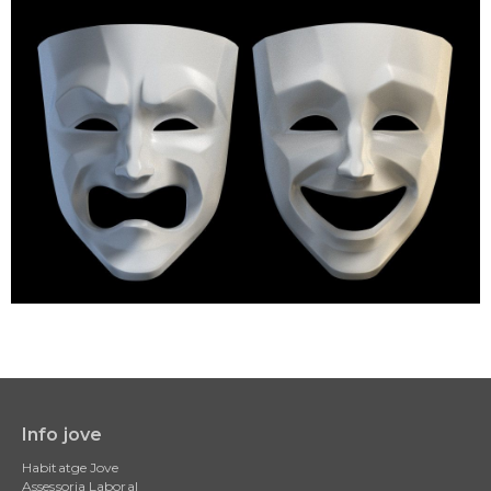
Info jove
Main
Habitatge Jove
navigation
Assessoria Laboral