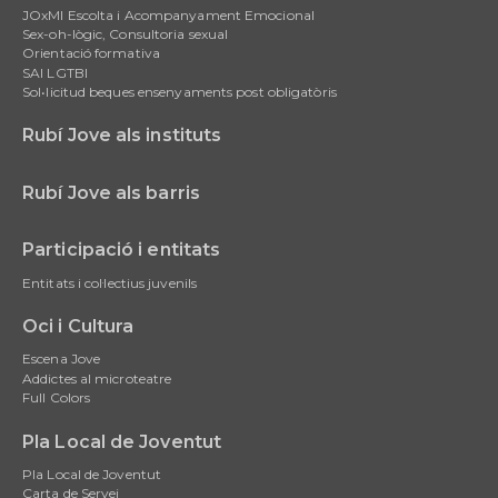
JOxMI Escolta i Acompanyament Emocional
Sex-oh-lògic, Consultoria sexual
Orientació formativa
SAI LGTBI
Sol•licitud beques ensenyaments post obligatòris
Rubí Jove als instituts
Rubí Jove als barris
Participació i entitats
Entitats i col·lectius juvenils
Oci i Cultura
Escena Jove
Addictes al microteatre
Full Colors
Pla Local de Joventut
Pla Local de Joventut
Carta de Servei