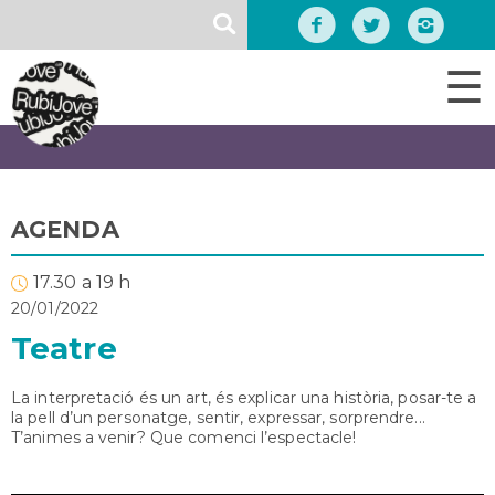
Vés
SEARCH
al
contingut
☰
AGENDA
17.30 a 19 h
20/01/2022
Teatre
La interpretació és un art, és explicar una història, posar-te a
la pell d’un personatge, sentir, expressar, sorprendre...
T’animes a venir? Que comenci l’espectacle!