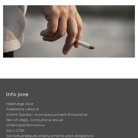
Info jove
Main
Habitatge Jove
navigation
Assessoria Laboral
JOxMI Escolta i Acompanyament Emocional
Sex-oh-lògic, Consultoria sexual
Orientació formativa
SAI LGTBI
Sol•licitud beques ensenyaments post obligatòris